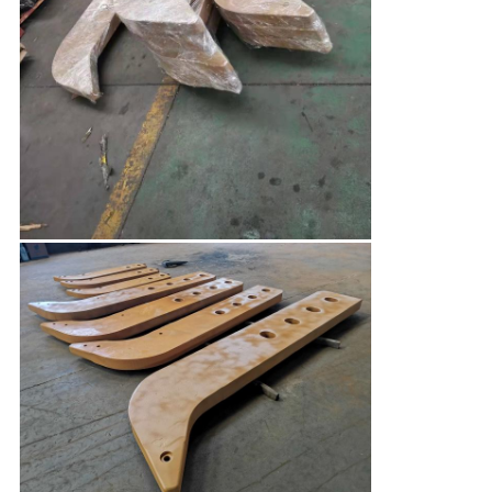
스
인
용
문
을
요
구
하
세
요