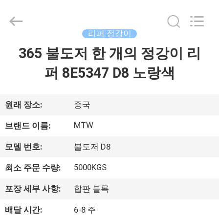
도
저
supplier.
Copyright
리퍼 정강이
©
2021
-
365 불도저 한 개의 정강이 리
집
2026
MTW
WEAR
퍼 8E5347 D8 노랑색
PARTS
(SUZHOU)
제
CO.,LTD.
All
Rights
품
Reserved.
원래 장소:
중국
MTW
브랜드 이름:
동
모델 번호:
불도저 D8
영
5000KGS
최소 주문 수량:
상
포장 세부 사항:
합판 블록
배달 시간:
6-8 주
우