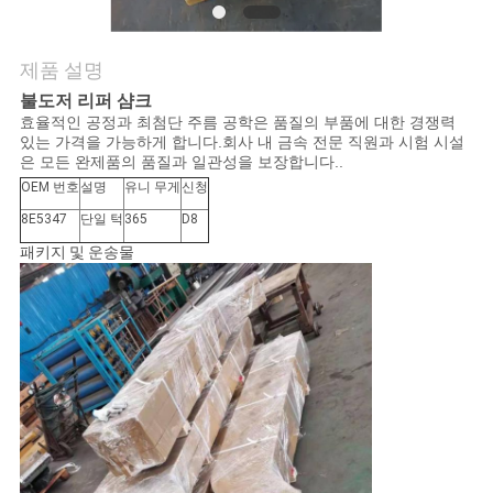
품
질
제품 설명
관
불도저 리퍼 샴크
효율적인 공정과 최첨단 주름 공학은 품질의 부품에 대한 경쟁력
리
있는 가격을 가능하게 합니다.회사 내 금속 전문 직원과 시험 시설
은 모든 완제품의 품질과 일관성을 보장합니다..
OEM 번호
설명
유니 무게
신청
연
8E5347
단일 턱
365
D8
락
패키지 및 운송물
주
세
요
뉴