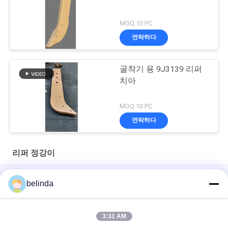
MOQ:10 PC
연락하다
굴착기 용 9J3139 리퍼
치아
MOQ:10 PC
연락하다
리퍼 정강이
745개의 한 개의 리퍼 정강이 D10 1182140개 노란 스캐리파이어
belinda
부분
510 단일 생크 D9 1073485 고사양 합금강
3:31 AM