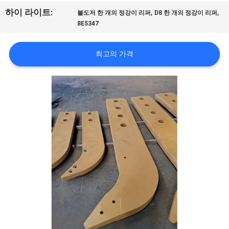
리
,
,
하이 라이트:
불도저 한 개의 정강이 리퍼
D8 한 개의 정강이 리퍼
8E5347
에
대
최고의 가격
하
여
공
장
여
행